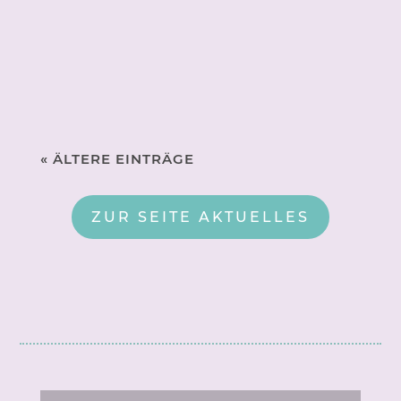
eine Kerze für den verstorbenen Vater
gestaltet. Als Hauptmotiv haben beide ein
Chamäleon gewählt, das Krafttier ihrer
Familie. Das Chamäleon steht für...
« ÄLTERE EINTRÄGE
ZUR SEITE AKTUELLES