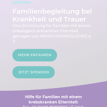
nehmen
Familienbegleitung bei
Krankheit und Trauer
Eine Einrichtung für Familien mit einem
onkologisch erkrankten Elternteil,
getragen von MENSCHENMÖGLICHES e.
V.
MEHR ERFAHREN
JETZT SPENDEN
Hilfe für Familien mit einem
krebskranken Elternteil: